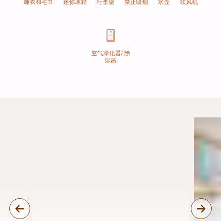
睡衣和毛巾
迷你冰箱
行李架
禁止吸烟
水壶
吹风机
空气净化器/ 除
湿器